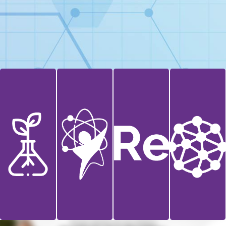
Casa
Alianza
Semillero
de
Cientifico
Redes
Cientifico
los
Campesina
Saberes