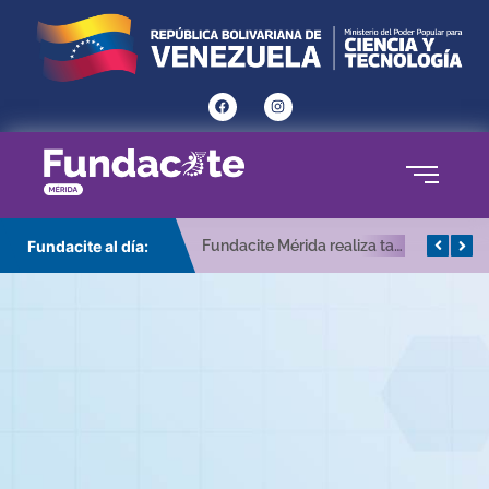
Fundacite al día:
Fundacite Mérida realiza taller de prácticas agroecológicas en sistema de producción hortícola
Fundacite Mérida entrega 120 kits de electrónica a estudiantes de bachillerato en Mérida.