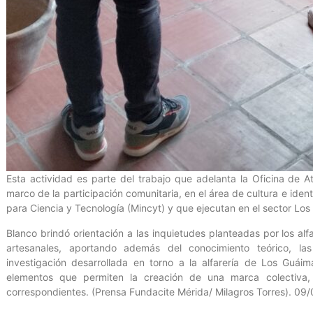
Esta actividad es parte del trabajo que adelanta la Oficina de 
marco de la participación comunitaria, en el área de cultura e iden
para Ciencia y Tecnología (Mincyt) y que ejecutan en el sector Los
Blanco brindó orientación a las inquietudes planteadas por los al
artesanales, aportando además del conocimiento teórico, la
investigación desarrollada en torno a la alfarería de Los Guáim
elementos que permiten la creación de una marca colectiva,
correspondientes. (Prensa Fundacite Mérida/ Milagros Torres). 09