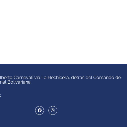
 Alberto Carnevali vía La Hechicera, detrás del Comando de
onal Bolivariana
: