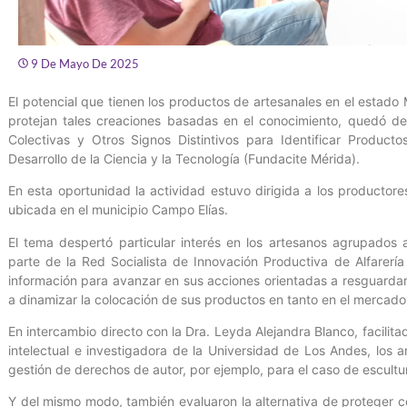
9 De Mayo De 2025
El potencial que tienen los productos de artesanales en el estado
protejan tales creaciones basadas en el conocimiento, quedó dem
Colectivas y Otros Signos Distintivos para Identificar Product
Desarrollo de la Ciencia y la Tecnología (Fundacite Mérida).
En esta oportunidad la actividad estuvo dirigida a los producto
ubicada en el municipio Campo Elías.
El tema despertó particular interés en los artesanos agrupados
parte de la Red Socialista de Innovación Productiva de Alfarerí
información para avanzar en sus acciones orientadas a resguardar
a dinamizar la colocación de sus productos en tanto en el mercado l
En intercambio directo con la Dra. Leyda Alejandra Blanco, facilita
intelectual e investigadora de la Universidad de Los Andes, los ar
gestión de derechos de autor, por ejemplo, para el caso de escultu
Y del mismo modo, también evaluaron la alternativa de proteger co