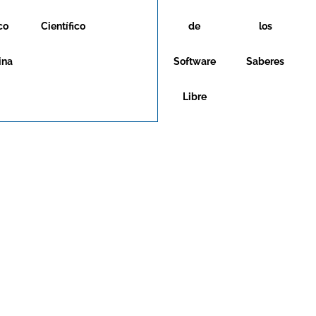
co
Científico
de
los
ina
Software
Saberes
Libre