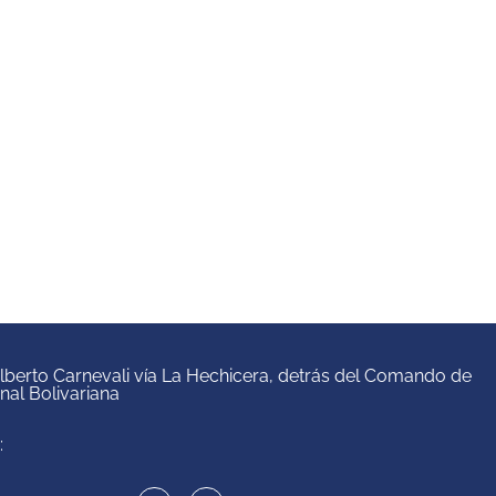
 Alberto Carnevali vía La Hechicera, detrás del Comando de
onal Bolivariana
: