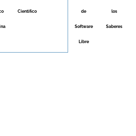
co
Científico
de
los
ina
Software
Saberes
Libre