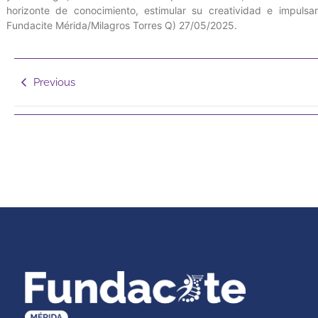
horizonte de conocimiento, estimular su creatividad e impulsar
Fundacite Mérida/Milagros Torres Q) 27/05/2025.
Previous