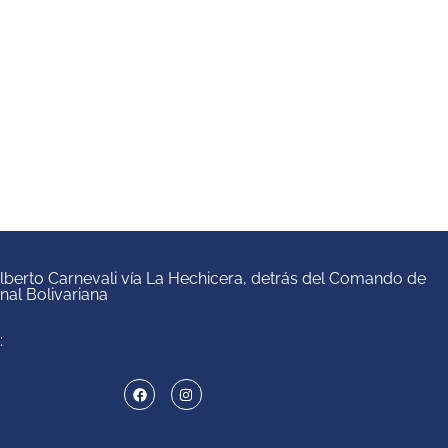
 Alberto Carnevali vía La Hechicera, detrás del Comando de
onal Bolivariana
: