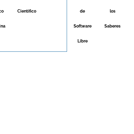
co
Científico
de
los
ina
Software
Saberes
Libre