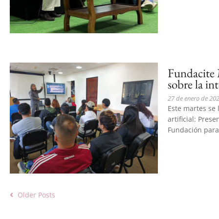
Fundacite 
sobre la int
27 de enero de 20
Este martes se l
artificial: Pres
Fundación para 
Older Posts