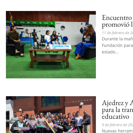
Encuentro 
promovió l
11 de febrero de 
Durante la maña
Fundación para 
estado...
Ajedrez y 
para la tra
educativo
9 de febrero de 20
Nuevas herrami