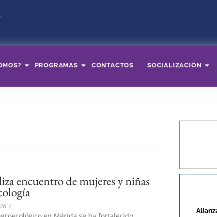
OMOS?
PROGRAMAS
CONTACTOS
SOCIALIZACIÓN
liza encuentro de mujeres y niñas
cología
026
/
Alianz
groecológico en Mérida se ha fortalecido