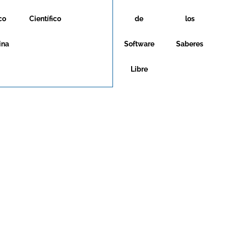
co
Científico
de
los
ina
Software
Saberes
Libre