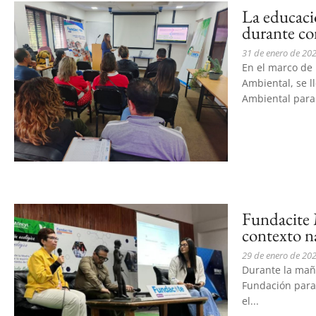
La educaci
durante co
31 de enero de 20
En el marco de 
Ambiental, se l
Ambiental para 
Fundacite 
contexto n
29 de enero de 20
Durante la maña
Fundación para 
el...