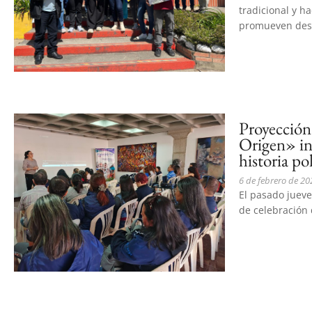
tradicional y ha
promueven desde
Proyección
Origen» in
historia po
6 de febrero de 20
El pasado jueve
de celebración d