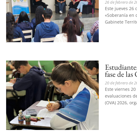
26 de febrero de 
‎Este jueves 26 
«Soberanía en c
Gabinete Territo
Estudiante
fase de la
20 de febrero de 
Este viernes 20
evaluaciones d
(OVA) 2026, org